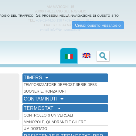
VIA MARCONI, 15
20090 TREZZANO SUL NAVIGLIO
oraggio del traffico. Se prosegui nella navigazione di questo sito
MILANO ITALY
TEL.
+39-02-44.55.138
/
+39-02-48.40.18.28
Chiudi questo messaggio
FAX +39-02-44.53.823
e-mail: info@tempomatic.net
TIMERS
TEMPORIZZATORE DEFROST SERIE DFB3
SUONERIE, RONZATORI
CONTAMINUTI
TERMOSTATI
CONTROLLORI UNIVERSALI
MANOPOLE, QUADRANTI E GHIERE
UMIDOSTATO