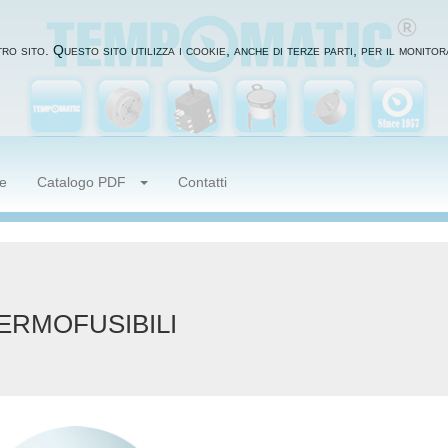
ro sito. Questo sito utilizza i cookie, anche di terze parti, per il monit
te
Catalogo PDF
Contatti
ERMOFUSIBILI