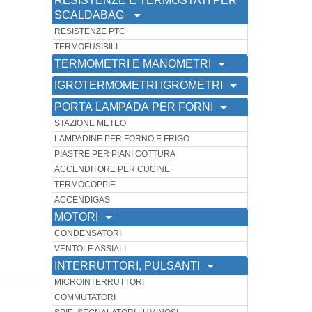
RESISTENZE E TERMOSTATI PER
SCALDABAG
RESISTENZE PTC
TERMOFUSIBILI
TERMOMETRI E MANOMETRI
IGROTERMOMETRI IGROMETRI
PORTA LAMPADA PER FORNI
STAZIONE METEO
LAMPADINE PER FORNO E FRIGO
PIASTRE PER PIANI COTTURA
ACCENDITORE PER CUCINE
TERMOCOPPIE
ACCENDIGAS
MOTORI
CONDENSATORI
VENTOLE ASSIALI
INTERRUTTORI, PULSANTI
MICROINTERRUTTORI
COMMUTATORI