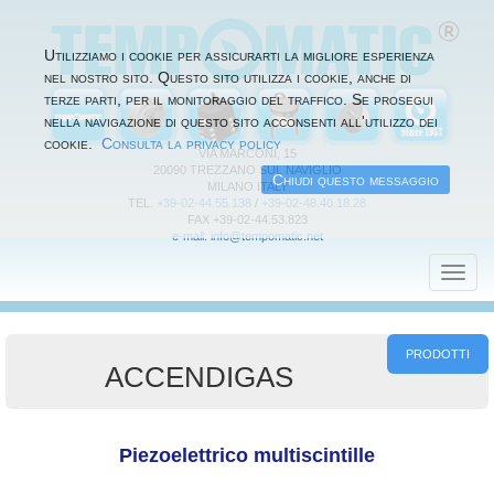
Utilizziamo i cookie per assicurarti la migliore esperienza
nel nostro sito. Questo sito utilizza i cookie, anche di
terze parti, per il monitoraggio del traffico. Se prosegui
nella navigazione di questo sito acconsenti all'utilizzo dei
cookie.
Consulta la privacy policy
VIA MARCONI, 15
20090 TREZZANO SUL NAVIGLIO
Chiudi questo messaggio
MILANO ITALY
TEL.
+39-02-44.55.138
/
+39-02-48.40.18.28
FAX +39-02-44.53.823
e-mail: info@tempomatic.net
Toggl
navig
PRODOTTI
ACCENDIGAS
Piezoelettrico multiscintille